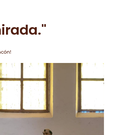
irada."
ncón!