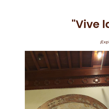
"Vive 
¡Exp